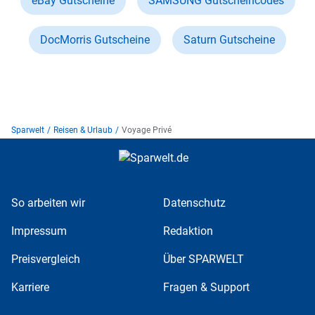
eBay Gutscheine
SAMSUNG Gutscheincodes
DocMorris Gutscheine
Saturn Gutscheine
Sparwelt
/
Reisen & Urlaub
/
Voyage Privé
So arbeiten wir
Datenschutz
Impressum
Redaktion
Preisvergleich
Über SPARWELT
Karriere
Fragen & Support