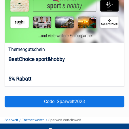
Themengutschein
BestChoice sport&hobby
5% Rabatt
Code: Sparwelt2023
Sparwelt
/
Themenwelten
/
Sparwelt Vorteilswelt